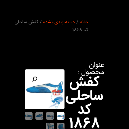
شما اینجا
خانه
/
دسته-بندی-نشده
/ کفش ساحلی
هستید :
کد 1868
عنوان
محصول :
کفش
ساحلی
کد
1868