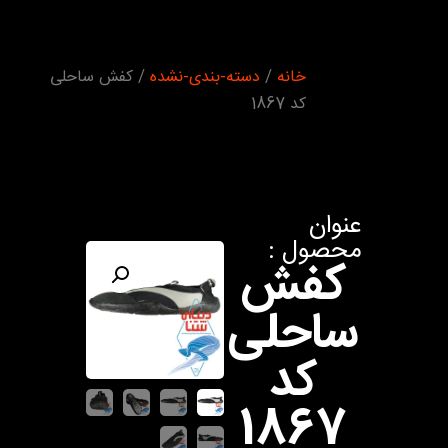
شما اینجا
خانه
/
دسته-بندی-نشده
/ کفش ساحلی
هستید :
کد 1867
عنوان
محصول :
کفش
ساحلی
کد
1867