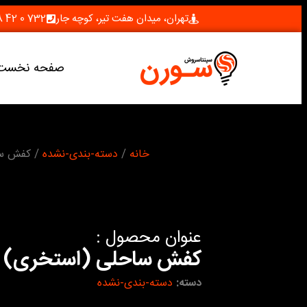
تهران، میدان هفت تیر، کوچه جار
732 0 42 28 (021)
صفحه نخست
شما اینجا هستید :
خانه
/
دسته-بندی-نشده
/ کفش سا
عنوان محصول :
کفش ساحلی (استخری)
دسته:
دسته-بندی-نشده