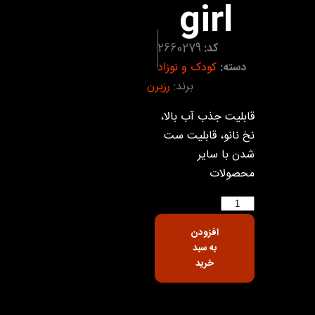
girl
کد:
2660279
دسته:
کودک و نوزاد
برند:
رزبرن
قابلیت جذب آب بالا،
نخ نانو، قابلیت ست
شدن با سایر
محصولات
افزودن
به سبد
خرید