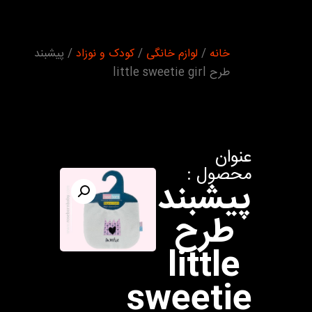
شما اینجا
خانه
/
لوازم خانگی
/
کودک و نوزاد
/ پیشبند
هستید :
طرح little sweetie girl
عنوان
محصول :
پیشبند
طرح
little
sweetie