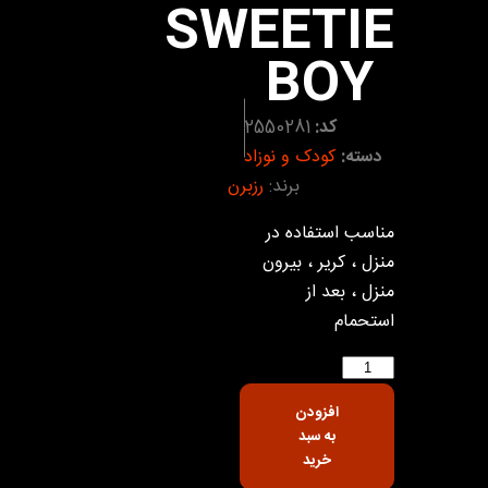
SWEETIE
BOY
کد:
2550281
دسته:
کودک و نوزاد
برند:
رزبرن
مناسب استفاده در
منزل ، کریر ، بیرون
منزل ، بعد از
استحمام
افزودن
به سبد
خرید