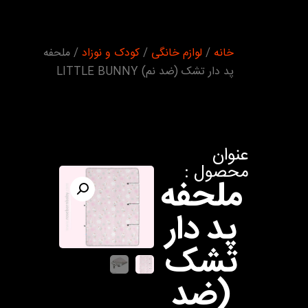
شما اینجا
خانه
/
لوازم خانگی
/
کودک و نوزاد
/ ملحفه
هستید :
پد دار تشک (ضد نم) LITTLE BUNNY
عنوان
محصول :
ملحفه
پد دار
تشک
(ضد