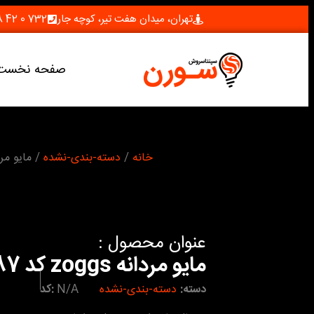
تهران، میدان هفت تیر، کوچه جار
732 0 42 28 (021)
صفحه نخست
شما اینجا هستید :
خانه
/
دسته-بندی-نشده
/ مایو مردانه zoggs
عنوان محصول :
مایو مردانه zoggs کد 2287
دسته:
دسته-بندی-نشده
N/A
کد: