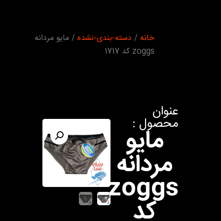
شما اینجا
خانه
/
دسته-بندی-نشده
/ مایو مردانه
هستید :
zoggs کد 1717
عنوان
محصول :
مایو
مردانه
zoggs
کد