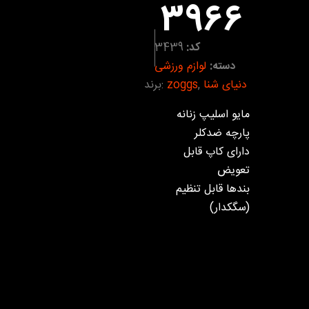
3966
کد:
3439
دسته:
لوازم ورزشی
دنیای شنا
,
zoggs
برند:
مایو اسلیپ زنانه
پارچه ضدکلر
دارای کاپ قابل
تعویض
بندها قابل تنظیم
(سگکدار)