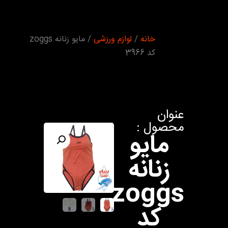
شما اینجا
خانه
/
لوازم ورزشی
/ مایو زنانه zoggs
هستید :
کد 3966
عنوان
محصول :
مایو
زنانه
zoggs
کد