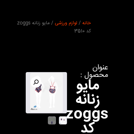
شما اینجا
خانه
/
لوازم ورزشی
/ مایو زنانه zoggs
هستید :
کد 3510
عنوان
محصول :
مایو
زنانه
zoggs
کد