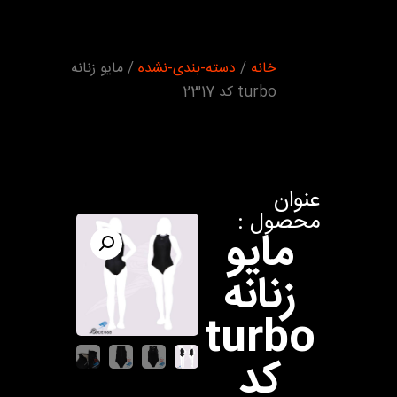
شما اینجا
خانه
/
دسته-بندی-نشده
/ مایو زنانه
هستید :
turbo کد 2317
عنوان
محصول :
مایو
زنانه
turbo
کد