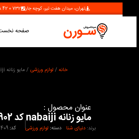
تهران، میدان هفت تیر، کوچه جار
732 0 42 28 (021)
صفحه نخست
شما اینجا هستید :
خانه
/
لوازم ورزشی
/ مایو زنانه nabaiji کد 3902
عنوان محصول :
مایو زنانه nabaiji کد 3902
برند:
دنیای شنا
دسته:
لوازم ورزشی
کد:
409