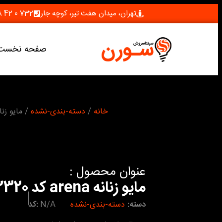
تهران، میدان هفت تیر، کوچه جار
732 0 42 28 (021)
صفحه نخست
شما اینجا هستید :
خانه
/
دسته-بندی-نشده
/ مایو زنانه arena ک
عنوان محصول :
مایو زنانه arena کد 2320
دسته:
دسته-بندی-نشده
N/A
کد: