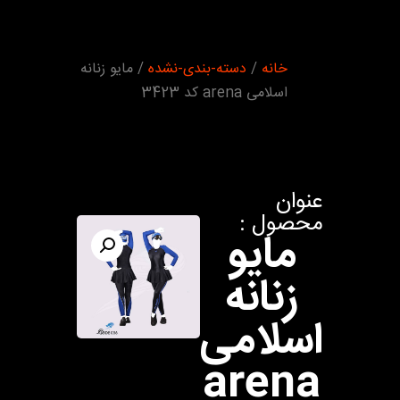
شما اینجا
خانه
/
دسته-بندی-نشده
/ مایو زنانه
هستید :
اسلامی arena کد 3423
عنوان
محصول :
مایو
زنانه
اسلامی
arena