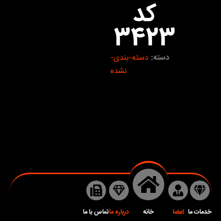
کد
3423
دسته:
دسته-بندی-
نشده
خدمات ما
اعضا
خانه
درباره ما
تماس با ما