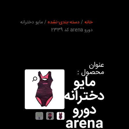
شما اینجا
خانه
/
دسته-بندی-نشده
/ مایو دخترانه
هستید :
دورو arena کد 2339
عنوان
محصول :
مایو
دخترانه
دورو
arena