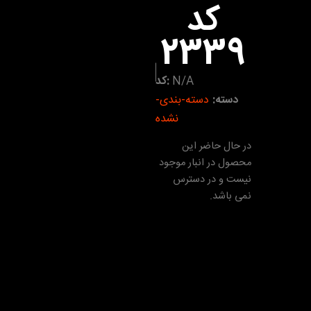
کد
2339
N/A
کد:
دسته:
دسته-بندی-
نشده
در حال حاضر این
محصول در انبار موجود
نیست و در دسترس
نمی باشد.