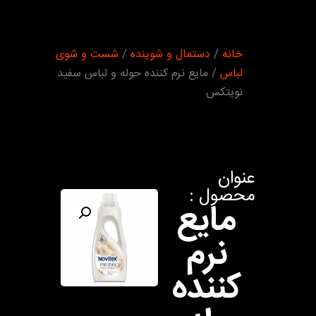
شما
خانه
/
دستمال و شوینده
/
شست و شوی
اینجا
هستید :
لباس
/ مایع نرم کننده حوله و لباس سفید
نویتکس
عنوان
محصول :
مایع
نرم
کننده