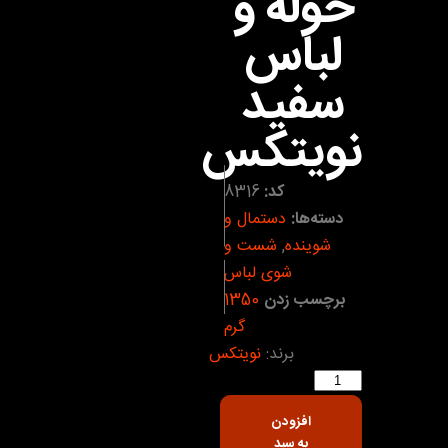
حوله و
لباس
سفید
نویتکس
کد:
8316
دسته‌ها:
دستمال و
شوینده
,
شست و
شوی لباس
برچسب زدن
1350
گرم
برند:
نویتکس
افزودن
به سبد