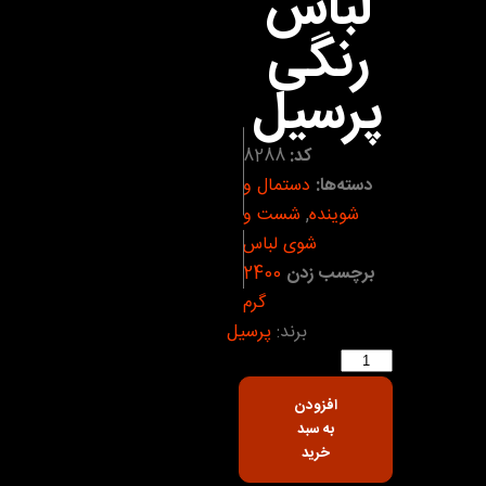
لباس
رنگی
پرسیل
کد:
8288
دسته‌ها:
دستمال و
شوینده
,
شست و
شوی لباس
برچسب زدن
2400
گرم
برند:
پرسیل
افزودن
به سبد
خرید