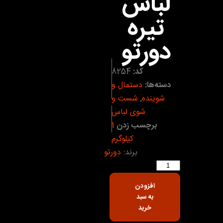
لباس
تیره
دورتو
کد:
8254
دسته‌ها:
دستمال و
شوینده
,
شست و
شوی لباس
برچسب زدن
1
کیلوگرم
برند:
دورتو
افزودن
به سبد
خرید