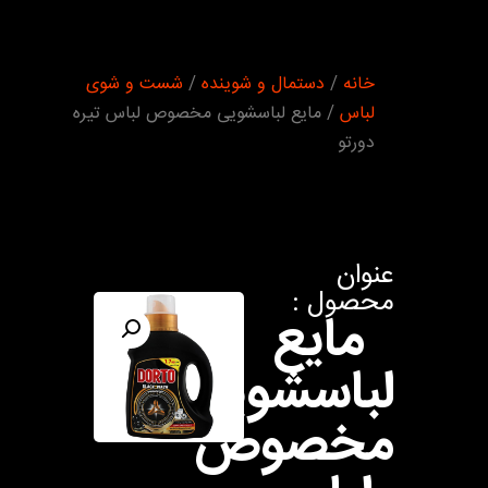
شما
خانه
/
دستمال و شوینده
/
شست و شوی
اینجا
هستید :
لباس
/ مایع لباسشویی مخصوص لباس تیره
دورتو
عنوان
محصول :
مایع
لباسشویی
مخصوص