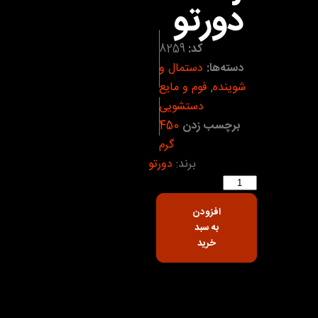
دورتو
کد:
8259
دسته‌ها:
دستمال و
شوینده
,
فوم و مایع
دستشویی
برچسب زدن
450
گرم
برند:
دورتو
افزودن
به سبد
خرید