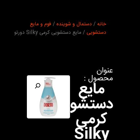
شما اینجا
خانه
/
دستمال و شوینده
/
فوم و مایع
هستید :
دستشویی
/ مایع دستشویی کرمی Silky دورتو
عنوان
محصول :
مایع
دستشویی
کرمی
Silky