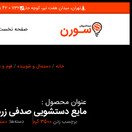
تهران، میدان هفت تیر، کوچه جار
732 0 42 28 (021)
صفحه نخست
شما اینجا هستید :
خانه
/
دستمال و شوینده
/
فوم و 
عنوان محصول :
مایع دستشویی صدفی زرد
برچسب زدن
3500 گرم
دسته‌ها:
دستم