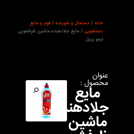
شما
خانه
/
دستمال و شوینده
/
فوم و مایع
اینجا
هستید :
دستشویی
/ مایع جلادهنده ماشین ظرفشویی
لیمو پریل
عنوان
محصول :
مایع
جلادهنده
ماشین