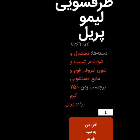
ظرفشویی
لیمو
پریل
کد:
8269
دسته‌ها:
دستمال و
شوینده
,
شست و
شوی ظروف
,
فوم و
مایع دستشویی
برچسب زدن
750
گرم
برند:
پریل
افزودن
به سبد
خرید