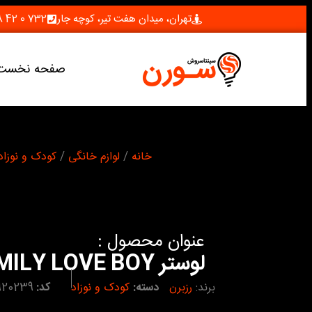
تهران، میدان هفت تیر، کوچه جار
732 0 42 28 (021)
صفحه نخست
شما اینجا هستید :
خانه
/
لوازم خانگی
/
کودک و نوزاد
عنوان محصول :
لوستر FAMILY LOVE BOY
برند:
رزبرن
دسته:
کودک و نوزاد
کد:
920239