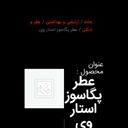
شما اینجا
خانه
/
آرایشی و بهداشتی
/
عطر و
هستید :
ادکلن
/ عطر پگاسوز استار وی
عنوان
محصول :
عطر
پگاسوز
استار
وی