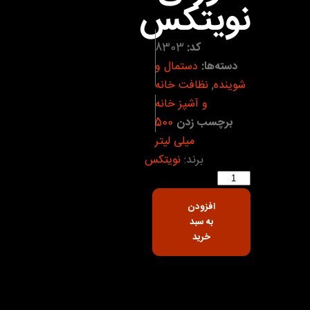
نویتکس
کد:
8303
دسته‌ها:
دستمال و
شوینده
,
نظافت خانه
و آشپز خانه
برچسب زدن
500
میلی لیتر
برند:
نویتکس
افزودن
به سبد
خرید