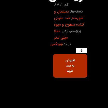
کد:
8301
دسته‌ها:
دستمال و
شوینده
,
ضد عفونی
کننده سطوح و میوه
برچسب زدن
500
میلی لیتر
برند:
نویتکس
افزودن
به سبد
خرید