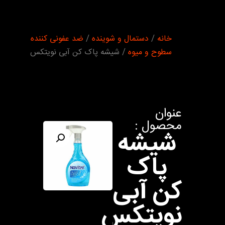
شما
خانه
/
دستمال و شوینده
/
ضد عفونی کننده
اینجا
هستید :
سطوح و میوه
/ شیشه پاک کن آبی نویتکس
عنوان
محصول :
شیشه
پاک
کن آبی
نویتکس