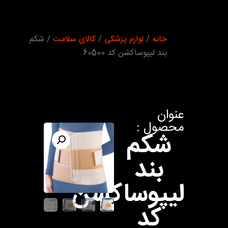
شما اینجا
خانه
/
لوازم پزشکی
/
کالای سلامت
/ شکم
هستید :
بند لیپوساکشن کد 60500
عنوان
محصول :
شکم
بند
لیپوساکشن
کد