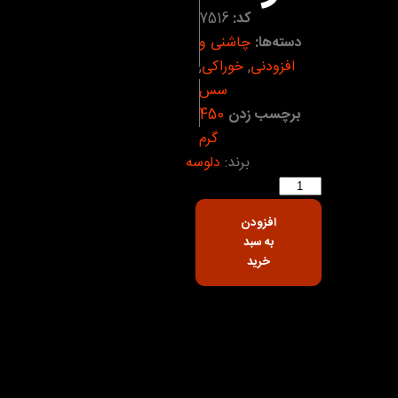
کد:
7516
دسته‌ها:
چاشنی و
افزودنی
,
خوراکی
,
سس
برچسب زدن
450
گرم
برند:
دلوسه
افزودن
به سبد
خرید