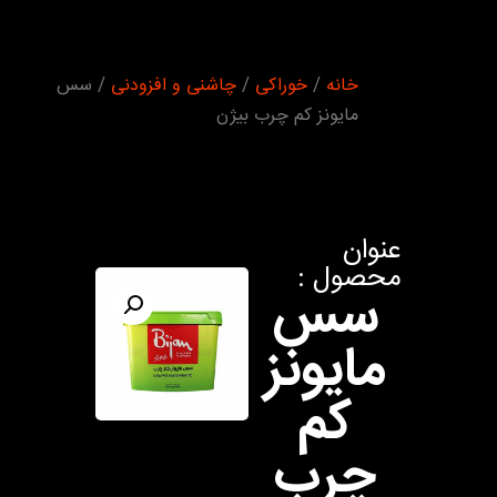
شما اینجا
خانه
/
خوراکی
/
چاشنی و افزودنی
/ سس
هستید :
مايونز کم چرب بيژن
عنوان
محصول :
سس
مايونز
کم
چرب