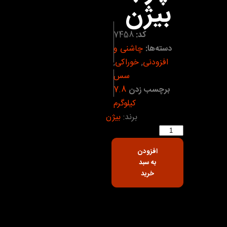
بيژن
کد:
7458
دسته‌ها:
چاشنی و
افزودنی
,
خوراکی
,
سس
برچسب زدن
7.8
کیلوگرم
برند:
بیژن
افزودن
به سبد
خرید