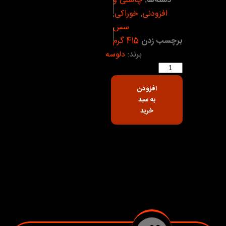
دسته‌ها:
چاشنی و
افزودنی
,
خوراکی
,
سس
برچسب زدن
415 گرم
برند:
دلوسه
افزودن
به سبد
خرید