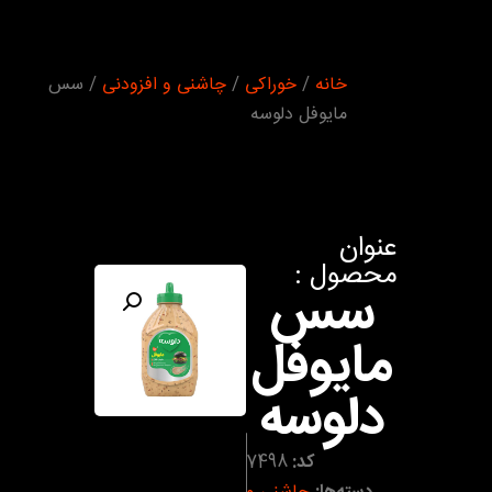
شما اینجا
خانه
/
خوراکی
/
چاشنی و افزودنی
/ سس
هستید :
مايوفل دلوسه
عنوان
محصول :
سس
مايوفل
دلوسه
کد:
7498