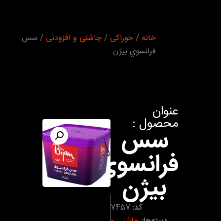
شما اینجا
خانه
/
خوراکی
/
چاشنی و افزودنی
/ سس
هستید :
فرانسوي بيژن
عنوان
محصول :
سس
فرانسوي
بيژن
کد:
7457