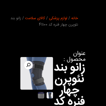
شما اینجا
خانه
/
لوازم پزشکی
/
کالای سلامت
/ زانو بند
هستید :
نئوپرن چهار فنره کد 41100
عنوان
محصول :
زانو بند
نئوپرن
چهار
فنره کد