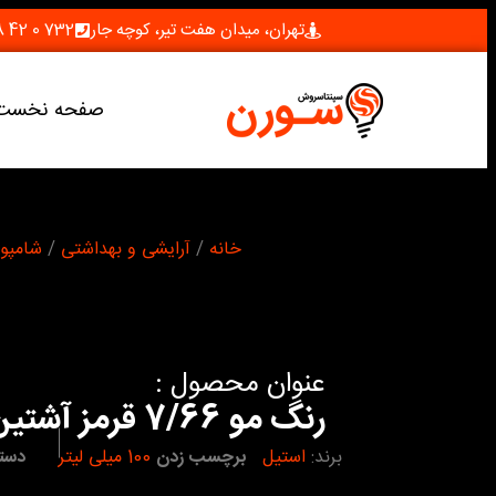
تهران، میدان هفت تیر، کوچه جار
732 0 42 28 (021)
صفحه نخست
شما اینجا هستید :
خانه
/
آرایشی و بهداشتی
/
شامپو 
عنوان محصول :
رنگ مو 7/66 قرمز آشتین استیل
برند:
استیل
برچسب زدن
100 میلی لیتر
دسته