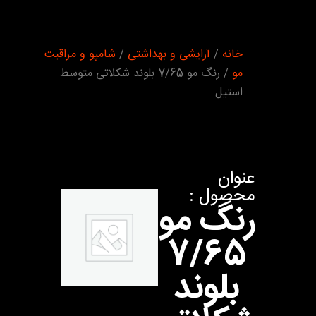
شما
خانه
/
آرایشی و بهداشتی
/
شامپو و مراقبت
اینجا
هستید :
مو
/ رنگ مو 7/65 بلوند شکلاتی متوسط
استیل
عنوان
محصول :
رنگ مو
7/65
بلوند