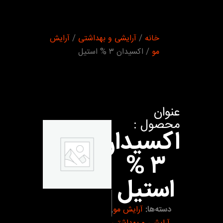
شما اینجا
خانه
/
آرایشی و بهداشتی
/
آرایش
هستید :
مو
/ اکسيدان ٣ % استیل
عنوان
محصول :
اکسيدان
٣ %
استیل
دسته‌ها:
آرایش مو
,