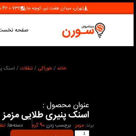
تهران، میدان هفت تیر، کوچه جار
732 0 42 28 (021)
صفحه نخست
شما اینجا هستید :
خانه
/
خوراکی
/
تنقلات
/ اسنک پن
عنوان محصول :
اسنک پنیری طلایی مزمز
برند:
مزمز
برچسب زدن
90 گرم
دسته‌ها:
تنق