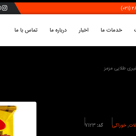
خدمات ما
اخبار
درباره ما
تماس با ما
یری طلایی مزمز
لات
,
خوراکی
کد:
7123