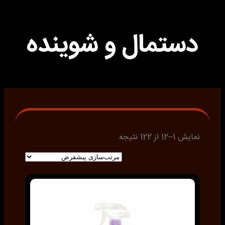
دستمال و شوینده
نمایش 1–12 از 122 نتیجه