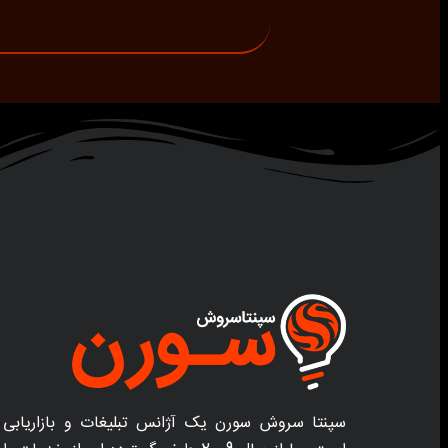
سپنتا سروش سورن یک آژانس تبلیغات و بازاریابی 