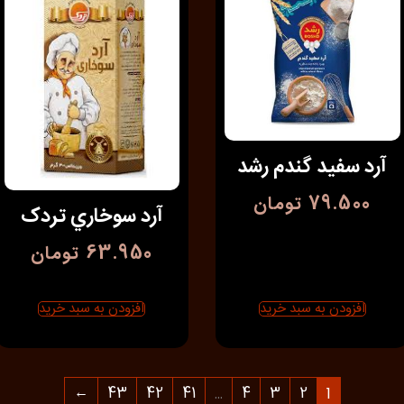
آرد سفید گندم رشد
79.500
تومان
آرد سوخاري تردک
63.950
تومان
افزودن به سبد خرید
افزودن به سبد خرید
←
43
42
41
4
3
2
…
1