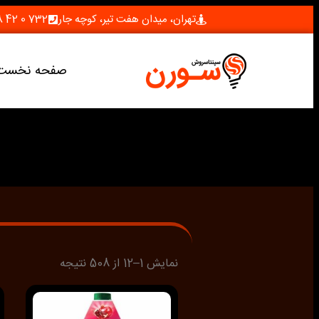
تهران، میدان هفت تیر، کوچه جار
732 0 42 28 (021)
صفحه نخست
نمایش 1–12 از 508 نتیجه